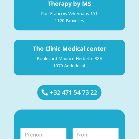
Therapy by MS
Rue François Vekemans 151
1120 Bruxelles
The Clinic Medical center
Boulevard Maurice Herbette 38A
1070 Anderlecht
+32 471 54 73 22
N
o