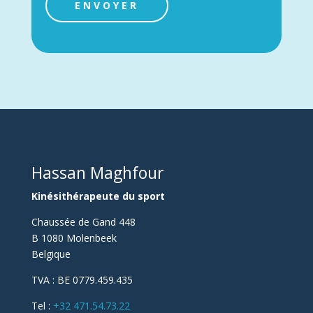
t
ENVOYER
e
m
A
e
l
n
t
t
*
e
r
n
a
t
Hassan Maghfour
i
v
Kinésithérapeute du sport
e
Chaussée de Gand 448
:
B 1080 Molenbeek
Belgique
TVA :
BE 0779.459.435
Tel :
+32 471.54.73.22