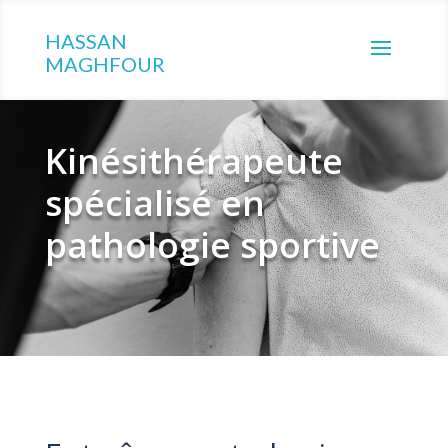
HASSAN
MAGHFOUR
Kinésithérapeute
spécialisé en
pathologie sportive