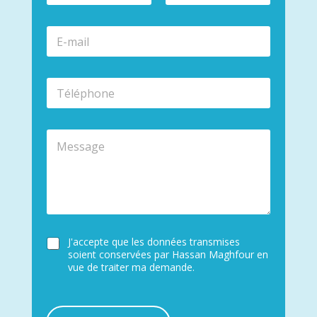
m
Prénom
Nom
*
E
-
m
a
T
i
é
l
l
*
é
M
p
e
h
s
o
s
n
a
e
g
*
e
C
J'accepte que les données transmises
o
soient conservées par Hassan Maghfour en
n
vue de traiter ma demande.
s
e
n