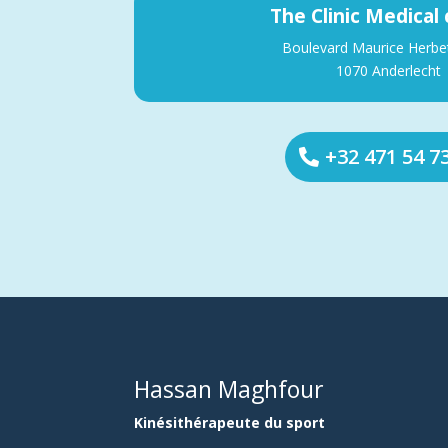
The Clinic Medical
Boulevard Maurice Herbe
1070 Anderlecht
+32 471 54 7
Hassan Maghfour
Kinésithérapeute du sport