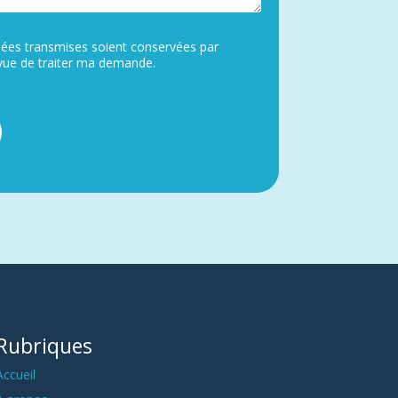
nées transmises soient conservées par
n Maghfour en vue de traiter ma demande.
Rubriques
Accueil