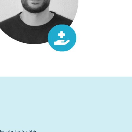

s plus brefs délais.