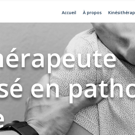
Accueil
À propos
Kinésithérap
hérapeute
isé en path
e