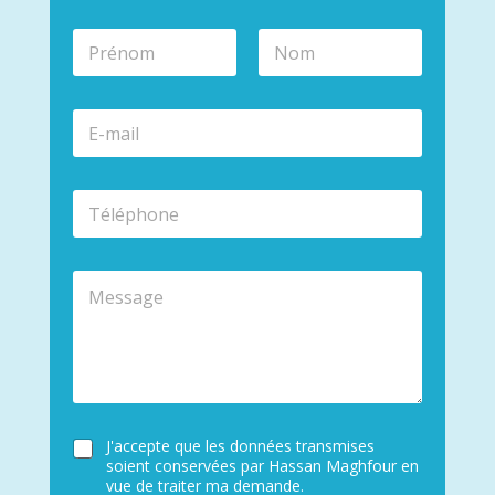
N
o
m
Prénom
Nom
*
E
-
m
a
T
i
é
l
l
*
é
M
p
e
h
s
o
s
n
a
e
g
*
e
C
J'accepte que les données transmises
o
soient conservées par Hassan Maghfour en
n
vue de traiter ma demande.