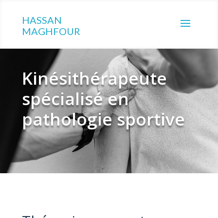
HASSAN
MAGHFOUR
Kinésithérapeute
spécialisé en
pathologie sportive