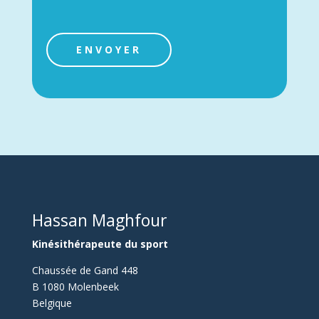
s
e
n
t
ENVOYER
e
m
A
e
l
n
t
t
*
e
r
n
a
t
Hassan Maghfour
i
v
Kinésithérapeute du sport
e
Chaussée de Gand 448
:
B 1080 Molenbeek
Belgique